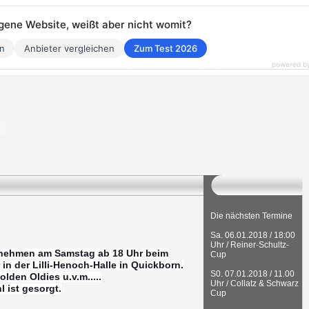
eigene Website, weißt aber nicht womit?
en
Anbieter vergleichen
Zum Test 2026
powered b
Die nächsten Termine
Sa. 06.01.2018 / 18:00
Uhr / Reiner-Schultz-
ehmen am Samstag ab 18 Uhr beim
Cup
 in der Lilli-Henoch-Halle in Quickborn.
S0. 07.01.2018 / 11.00
den Oldies u.v.m.....
Uhr / Collatz & Schwarz
 ist gesorgt.
Cup